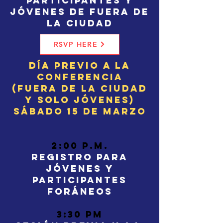
participantes y
jóvenes de fuera de
la ciudad
RSVP HERE
Día previo a la
conferencia
(Fuera de la ciudad
y solo jóvenes)
Sábado 15 de marzo
2:00 p.m.
Registro para
jóvenes y
participantes
foráneos
3:30 pm