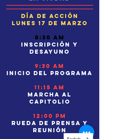
Día de acción
Lunes 17 de marzo
8:30 am
Inscripción
y
desayuno
9:30 am
Inicio del programa
11:15 am
Marcha al
capitolio
12:00 pm
Rueda de prensa y
reunión