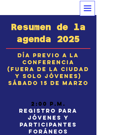
Resumen de la
agenda 2025
Día previo a la
conferencia
(Fuera de la ciudad
y solo jóvenes)
Sábado 15 de marzo
2:00 p.m.
Registro para
jóvenes y
participantes
foráneos